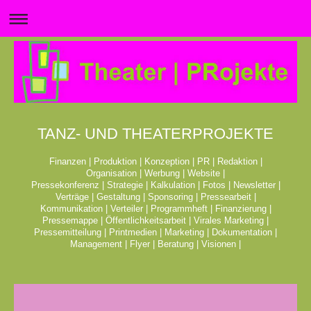
TANZ- UND THEATERPROJEKTE
Finanzen | Produktion | Konzeption | PR | Redaktion |
Organisation | Werbung | Website |
Pressekonferenz | Strategie | Kalkulation | Fotos | Newsletter |
Verträge | Gestaltung | Sponsoring | Pressearbeit |
Kommunikation | Verteiler | Programmheft | Finanzierung |
Pressemappe | Öffentlichkeitsarbeit | Virales Marketing |
Pressemitteilung | Printmedien | Marketing | Dokumentation |
Management | Flyer | Beratung | Visionen |